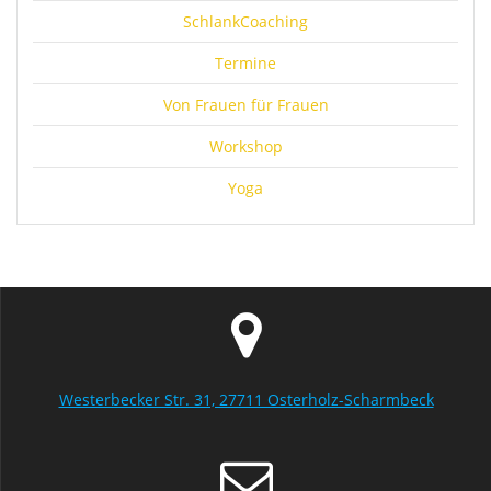
SchlankCoaching
Termine
Von Frauen für Frauen
Workshop
Yoga
Westerbecker Str. 31, 27711 Osterholz-Scharmbeck