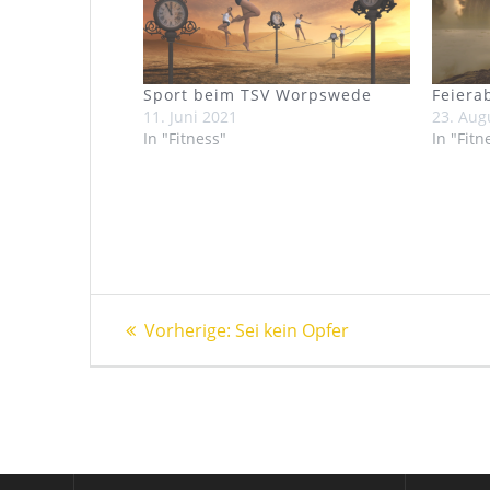
Sport beim TSV Worpswede
Feiera
11. Juni 2021
23. Aug
In "Fitness"
In "Fitn
Beitragsnavigation
Vorheriger
Vorherige:
Sei kein Opfer
Beitrag: