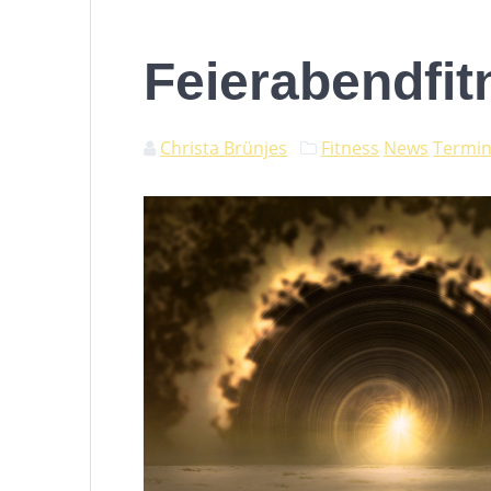
Feierabendfit
Christa Brünjes
Fitness
News
Termi