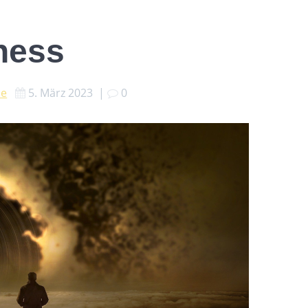
ness
ne
5. März 2023
|
0