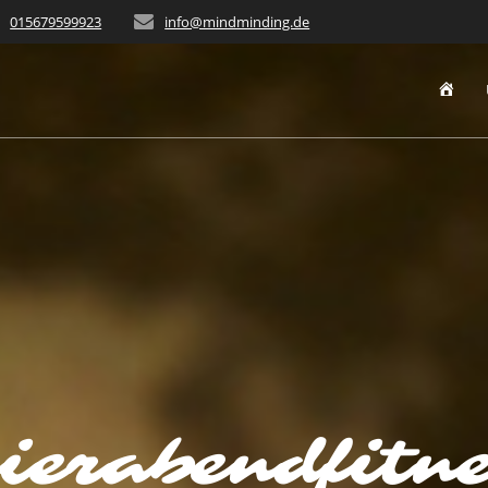
015679599923
info@mindminding.de
STA
ierabendfitn