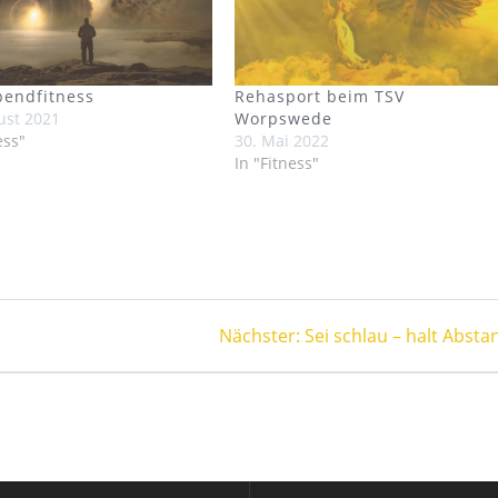
bendfitness
Rehasport beim TSV
ust 2021
Worpswede
ess"
30. Mai 2022
In "Fitness"
Nächster
Nächster:
Sei schlau – halt Absta
Beitrag: